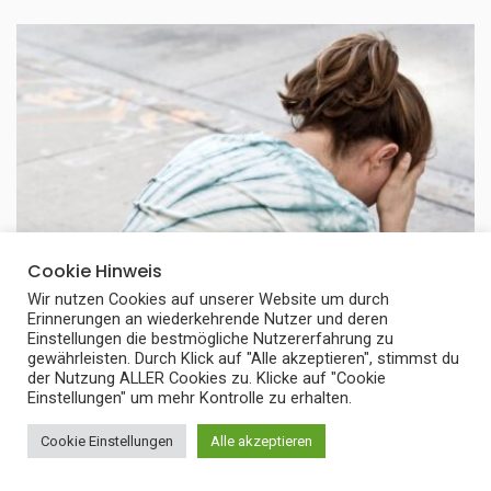
Cookie Hinweis
Wir nutzen Cookies auf unserer Website um durch
Erinnerungen an wiederkehrende Nutzer und deren
Einstellungen die bestmögliche Nutzererfahrung zu
INSPIRATION
gewährleisten. Durch Klick auf "Alle akzeptieren", stimmst du
der Nutzung ALLER Cookies zu. Klicke auf "Cookie
Einstellungen" um mehr Kontrolle zu erhalten.
Starke Gedanken – harte aber wahre
Sprüche für mehr Klarheit, Mut und innere
Cookie Einstellungen
Alle akzeptieren
Stärke