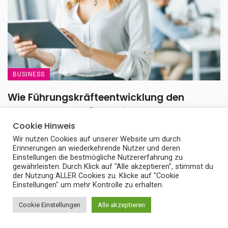
BUSINESS
Wie Führungskräfteentwicklung den
Unternehmenserfolg stärkt: Methoden,
Coaching und Programme für moderne
Cookie Hinweis
Führungskräfte
Wir nutzen Cookies auf unserer Website um durch
Erinnerungen an wiederkehrende Nutzer und deren
Einstellungen die bestmögliche Nutzererfahrung zu
Führung hat sich in den letzten Jahren grundlegend verändert.
gewährleisten. Durch Klick auf "Alle akzeptieren", stimmst du
Starre Hierarchien weichen zunehmend flexiblen Strukturen, ...
der Nutzung ALLER Cookies zu. Klicke auf "Cookie
Einstellungen" um mehr Kontrolle zu erhalten.
3. April 2026
Cookie Einstellungen
Alle akzeptieren
ALLES ANSEHEN IN BUSINESS