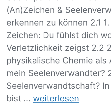
(An)Zeichen & Seelenverw
erkennen zu können 2.1 1
Zeichen: Du fühlst dich w
Verletzlichkeit zeigst 2.2 2
physikalische Chemie als A
mein Seelenverwandter? 2
Seelenverwandtschaft? In
6
bist …
weiterlesen
unverkennbare
Zeichen,
dass