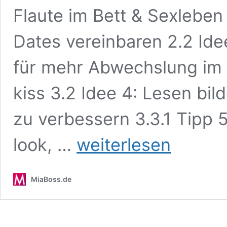
Flaute im Bett & Sexleben 
Dates vereinbaren 2.2 Idee
für mehr Abwechslung im Be
kiss 3.2 Idee 4: Lesen bil
zu verbessern 3.3.1 Tipp 5
Flaute
look, …
weiterlesen
im
Bett?
Mit
MiaBoss.de
diesen
10
Ideen
pimpt
ihr