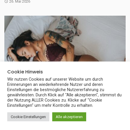
26. Mai 2026
Cookie Hinweis
Wir nutzen Cookies auf unserer Website um durch
Erinnerungen an wiederkehrende Nutzer und deren
Einstellungen die bestmögliche Nutzererfahrung zu
gewährleisten. Durch Klick auf "Alle akzeptieren", stimmst du
der Nutzung ALLER Cookies zu. Klicke auf "Cookie
MARKETING
Einstellungen" um mehr Kontrolle zu erhalten.
desilicious.life nude: Ein Blick hinter die
Cookie Einstellungen
Alle akzeptieren
Kulissen der deutschen Erotik-Kreativen