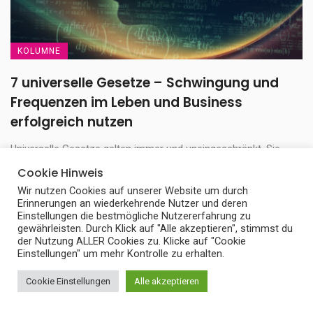
KOLUMNE
7 universelle Gesetze – Schwingung und
Frequenzen im Leben und Business
erfolgreich nutzen
Universelle Gesetze gelten immer und uneingeschränkt. Sie
gelten auf allen Ebenen des Lebens, des Seins ...
Cookie Hinweis
Wir nutzen Cookies auf unserer Website um durch
9. Mai 2023
Erinnerungen an wiederkehrende Nutzer und deren
Einstellungen die bestmögliche Nutzererfahrung zu
gewährleisten. Durch Klick auf "Alle akzeptieren", stimmst du
der Nutzung ALLER Cookies zu. Klicke auf "Cookie
Einstellungen" um mehr Kontrolle zu erhalten.
Cookie Einstellungen
Alle akzeptieren