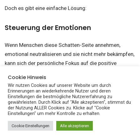
Doch es gibt eine einfache Lösung:
Steuerung der Emotionen
Wenn Menschen diese Schatten-Seite annehmen,
emotional neutralisieren und sie nicht mehr bekämpfen,
kann sich der persönliche Fokus auf die positive
Sonnenseite verlagern und diese Seite wesentlich
Cookie Hinweis
größer machen.
Wir nutzen Cookies auf unserer Website um durch
Erinnerungen an wiederkehrende Nutzer und deren
Einstellungen die bestmögliche Nutzererfahrung zu
Damit erschaffen sich Menschen eine gute Basis, auf
gewährleisten. Durch Klick auf "Alle akzeptieren", stimmst du
der Nutzung ALLER Cookies zu. Klicke auf "Cookie
einer hohen Schwingung zu sein und zu leben.
Einstellungen" um mehr Kontrolle zu erhalten.
Cookie Einstellungen
Alle akzeptieren
Das Gesetz der Polarität & der