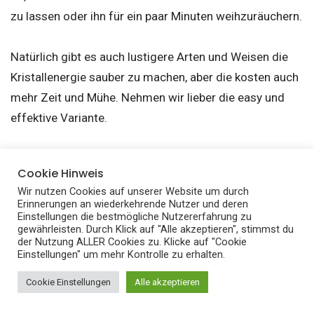
zu lassen oder ihn für ein paar Minuten weihzuräuchern.
Natürlich gibt es auch lustigere Arten und Weisen die
Kristallenergie sauber zu machen, aber die kosten auch
mehr Zeit und Mühe. Nehmen wir lieber die easy und
effektive Variante.
Und hier ist noch ein
Link mit weiteren
Cookie Hinweis
Reinigungsmethoden
.
Wir nutzen Cookies auf unserer Website um durch
Erinnerungen an wiederkehrende Nutzer und deren
Einstellungen die bestmögliche Nutzererfahrung zu
Wunschpartner manifestieren
gewährleisten. Durch Klick auf "Alle akzeptieren", stimmst du
der Nutzung ALLER Cookies zu. Klicke auf "Cookie
mit Kristallen
Einstellungen" um mehr Kontrolle zu erhalten.
Cookie Einstellungen
Alle akzeptieren
Nachdem die Kristalle sauber gemacht sind, können wir
schon auf die nächste Frage antworten:
Wie