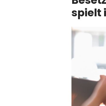
Besetz
spielt