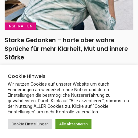
INSPIRATION
Starke Gedanken – harte aber wahre
Sprüche für mehr Klarheit, Mut und innere
Stärke
Worte können inspirieren, aufrütteln und neue Sichtweisen
Cookie Hinweis
eröffnen. Besonders Starke Gedanken – harte aber wahre ...
Wir nutzen Cookies auf unserer Website um durch
24. Juli 2026
Erinnerungen an wiederkehrende Nutzer und deren
Einstellungen die bestmögliche Nutzererfahrung zu
gewährleisten. Durch Klick auf "Alle akzeptieren", stimmst du
der Nutzung ALLER Cookies zu. Klicke auf "Cookie
Einstellungen" um mehr Kontrolle zu erhalten.
Cookie Einstellungen
Alle akzeptieren