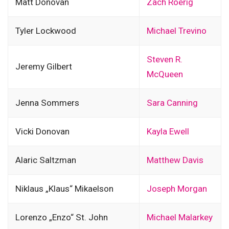
Matt Donovan
Zach Roerig
Tyler Lockwood
Michael Trevino
Steven R.
Jeremy Gilbert
McQueen
Jenna Sommers
Sara Canning
Vicki Donovan
Kayla Ewell
Alaric Saltzman
Matthew Davis
Niklaus „Klaus“ Mikaelson
Joseph Morgan
Lorenzo „Enzo“ St. John
Michael Malarkey