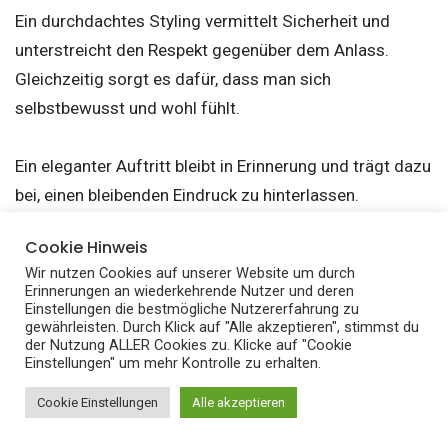
Ein durchdachtes Styling vermittelt Sicherheit und
unterstreicht den Respekt gegenüber dem Anlass.
Gleichzeitig sorgt es dafür, dass man sich
selbstbewusst und wohl fühlt.
Ein eleganter Auftritt bleibt in Erinnerung und trägt dazu
bei, einen bleibenden Eindruck zu hinterlassen.
Cookie Hinweis
Fazit: Black Tie Dress Code
Wir nutzen Cookies auf unserer Website um durch
Women
Erinnerungen an wiederkehrende Nutzer und deren
Einstellungen die bestmögliche Nutzererfahrung zu
gewährleisten. Durch Klick auf "Alle akzeptieren", stimmst du
der Nutzung ALLER Cookies zu. Klicke auf "Cookie
Der Black Tie Dress Code Women bietet einen klaren
Einstellungen" um mehr Kontrolle zu erhalten.
Rahmen für elegante Auftritte und lässt dennoch Raum
Cookie Einstellungen
Alle akzeptieren
für persönliche Interpretation. Wer die grundlegenden
Regeln kennt und gezielt umsetzt, kann bei jedem