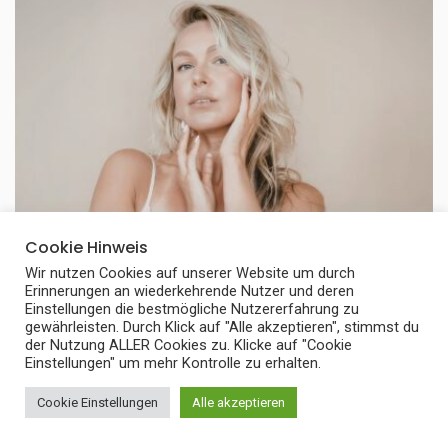
Cookie Hinweis
Wir nutzen Cookies auf unserer Website um durch
Erinnerungen an wiederkehrende Nutzer und deren
BEZIEHUNG
Einstellungen die bestmögliche Nutzererfahrung zu
gewährleisten. Durch Klick auf "Alle akzeptieren", stimmst du
Wer ist der neue Ehemann von Caroline
der Nutzung ALLER Cookies zu. Klicke auf "Cookie
Einstellungen" um mehr Kontrolle zu erhalten.
Frier? Die ruhige Seite ihres Glücks
Cookie Einstellungen
Alle akzeptieren
Wer ist der neue Ehemann von Caroline Frier? Diese Frage
stellen sich viele Menschen, die ...