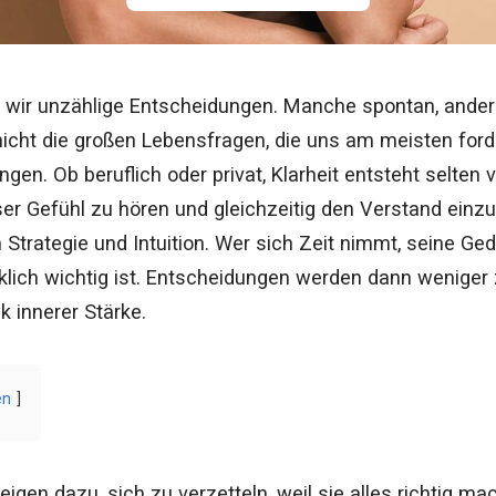
n wir unzählige Entscheidungen. Manche spontan, ande
nicht die großen Lebensfragen, die uns am meisten ford
gen. Ob beruflich oder privat, Klarheit entsteht selten 
ser Gefühl zu hören und gleichzeitig den Verstand einzu
Strategie und Intuition. Wer sich Zeit nimmt, seine Ge
rklich wichtig ist. Entscheidungen werden dann weniger
 innerer Stärke.
en
igen dazu, sich zu verzetteln, weil sie alles richtig m