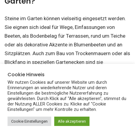
Garten?
Steine im Garten können vielseitig eingesetzt werden.
Sie eignen sich ideal für Wege, Einfassungen von
Beeten, als Bodenbelag für Terrassen, rund um Teiche
oder als dekorative Akzente in Blumenbeeten und an
Sitzplätzen. Auch zum Bau von Trockenmauern oder als
Blickfang in speziellen Gartenecken sind sie
hervorragend geeignet.
Cookie Hinweis
Wir nutzen Cookies auf unserer Website um durch
Erinnerungen an wiederkehrende Nutzer und deren
Sind Steine im Garten gut?
Einstellungen die bestmögliche Nutzererfahrung zu
gewährleisten. Durch Klick auf "Alle akzeptieren", stimmst du
der Nutzung ALLER Cookies zu. Klicke auf "Cookie
Ja, Steine im Garten sind gut, da sie robust, langlebig
Einstellungen" um mehr Kontrolle zu erhalten.
und pflegeleicht sind. Sie unterdrücken Unkraut, helfen
Cookie Einstellungen
Alle akzeptieren
den Boden feucht zu halten und bieten eine ästhetisch
ansprechende, zeitlose Optik. Zudem lassen sie sich