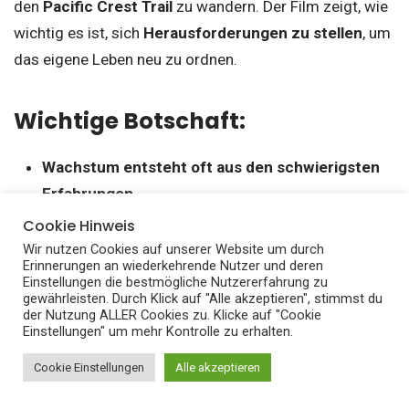
den
Pacific Crest Trail
zu wandern. Der Film zeigt, wie
wichtig es ist, sich
Herausforderungen zu stellen
, um
das eigene Leben neu zu ordnen.
Wichtige Botschaft:
Wachstum entsteht oft aus den schwierigsten
Erfahrungen.
Cookie Hinweis
Manchmal muss man sich von allem lösen, um
Wir nutzen Cookies auf unserer Website um durch
Heilung und Klarheit
zu finden.
Erinnerungen an wiederkehrende Nutzer und deren
Einstellungen die bestmögliche Nutzererfahrung zu
gewährleisten. Durch Klick auf "Alle akzeptieren", stimmst du
der Nutzung ALLER Cookies zu. Klicke auf "Cookie
Sieben Jahre in Tibet: Die
Einstellungen" um mehr Kontrolle zu erhalten.
Kraft der Veränderung
Cookie Einstellungen
Alle akzeptieren