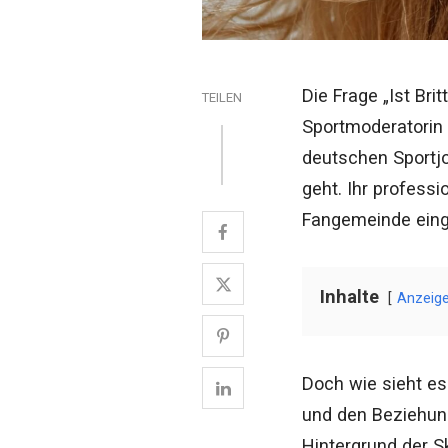
Die Frage „Ist Bri
TEILEN
Sportmoderatorin 
deutschen Sportjo
geht. Ihr profess
Fangemeinde eing
Inhalte
Anzeig
Doch wie sieht es 
und den Beziehung
Hintergrund der Sk