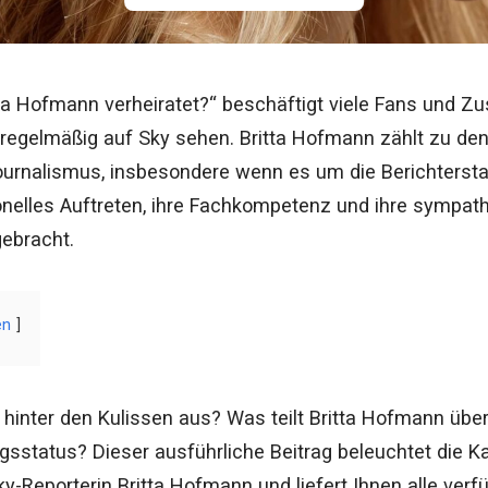
tta Hofmann verheiratet?“ beschäftigt viele Fans und Zus
regelmäßig auf Sky sehen. Britta Hofmann zählt zu de
urnalismus, insbesondere wenn es um die Berichtersta
ionelles Auftreten, ihre Fachkompetenz und ihre sympath
ebracht.
en
hinter den Kulissen aus? Was teilt Britta Hofmann über i
sstatus? Dieser ausführliche Beitrag beleuchtet die Ka
y-Reporterin Britta Hofmann und liefert Ihnen alle verf