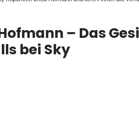
 Hofmann – Das Ges
ls bei Sky