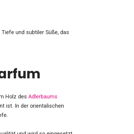
iefe und subtiler Süße, das
Parfum
dem Holz des
Adlerbaums
 ist. In der orientalischen
efe.
lität und wird so eingesetzt,