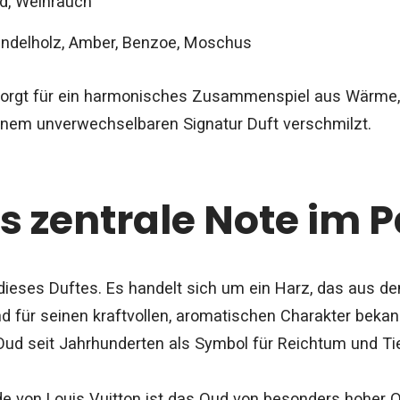
, Weihrauch
ndelholz, Amber, Benzoe, Moschus
orgt für ein harmonisches Zusammenspiel aus Wärme, T
inem unverwechselbaren Signatur Duft verschmilzt.
s zentrale Note im 
 dieses Duftes. Es handelt sich um ein Harz, das aus 
 für seinen kraftvollen, aromatischen Charakter bekannt
Oud seit Jahrhunderten als Symbol für Reichtum und Ti
von Louis Vuitton ist das Oud von besonders hoher Qua