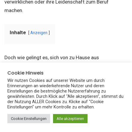
verwirklichen oder ihre Leidenschaft zum Beruf
machen.
Inhalte
Anzeigen
Doch wie gelingt es, sich von zu Hause aus
selbstständig zu machen?
Cookie Hinweis
Wir nutzen Cookies auf unserer Website um durch
In diesem Artikel stellen wir dir die besten Ideen für die
Erinnerungen an wiederkehrende Nutzer und deren
Einstellungen die bestmögliche Nutzererfahrung zu
Selbstständigkeit zu Hause vor. Egal ob du bereits eine
gewährleisten. Durch Klick auf "Alle akzeptieren", stimmst du
Geschäftsidee hast oder noch auf der Suche nach
der Nutzung ALLER Cookies zu. Klicke auf "Cookie
Einstellungen" um mehr Kontrolle zu erhalten.
Inspiration bist, hier findest du sicherlich einige
interessante Anregungen.
Cookie Einstellungen
Alle akzeptieren