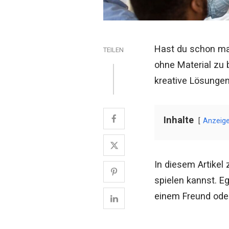
Hast du schon mal
TEILEN
ohne Material zu b
kreative Lösungen
Inhalte
Anzeig
In diesem Artikel 
spielen kannst. Eg
einem Freund oder