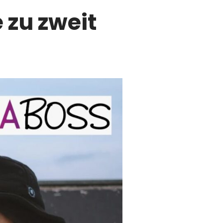
 zu zweit