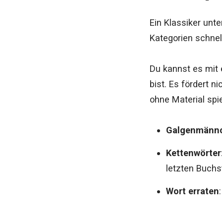
Ein Klassiker unt
Kategorien schnel
Du kannst es mit 
bist. Es fördert n
ohne Material spie
Galgenmänn
Kettenwörter
letzten Buchs
Wort erraten