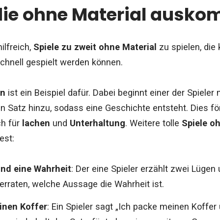
 die ohne Material ausk
ilfreich,
Spiele zu zweit ohne Material
zu spielen, die
chnell gespielt werden können.
en
ist ein Beispiel dafür. Dabei beginnt einer der Spieler
en Satz hinzu, sodass eine Geschichte entsteht. Dies för
ch für
lachen
und
Unterhaltung
. Weitere tolle
Spiele o
est:
nd eine Wahrheit
: Der eine Spieler erzählt zwei Lügen
rraten, welche Aussage die Wahrheit ist.
inen Koffer
: Ein Spieler sagt „Ich packe meinen Koffe