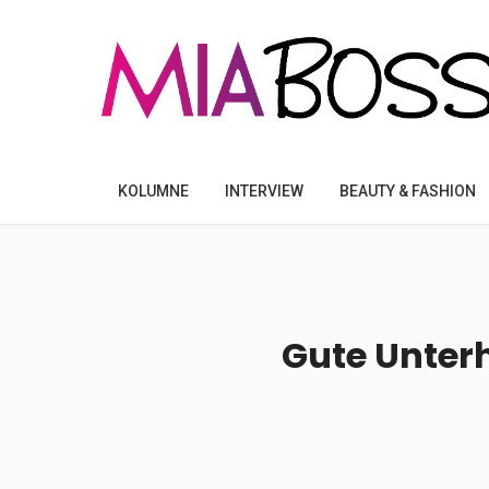
KOLUMNE
INTERVIEW
BEAUTY & FASHION
Gute Unterh