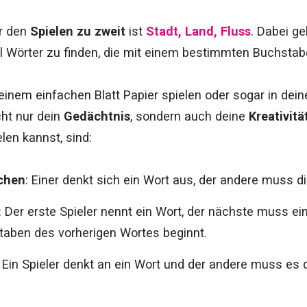
er den
Spielen zu zweit
ist
Stadt, Land, Fluss
. Dabei g
l Wörter zu finden, die mit einem bestimmten Buchstab
einem einfachen Blatt Papier spielen oder sogar in de
icht nur dein
Gedächtnis
, sondern auch deine
Kreativitä
len kannst, sind:
chen
: Einer denkt sich ein Wort aus, der andere muss d
: Der erste Spieler nennt ein Wort, der nächste muss ei
taben des vorherigen Wortes beginnt.
: Ein Spieler denkt an ein Wort und der andere muss es 