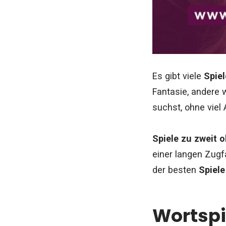
Es gibt viele
Spiel
Fantasie, andere 
suchst, ohne viel 
Spiele zu zweit 
einer langen Zugfa
der besten
Spiele
Wortspi