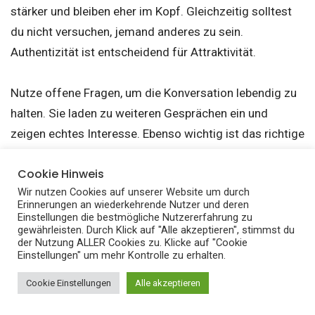
stärker und bleiben eher im Kopf. Gleichzeitig solltest
du nicht versuchen, jemand anderes zu sein.
Authentizität ist entscheidend für Attraktivität.
Nutze offene Fragen, um die Konversation lebendig zu
halten. Sie laden zu weiteren Gesprächen ein und
zeigen echtes Interesse. Ebenso wichtig ist das richtige
Timing. Eine gut gesetzte Nachricht kann mehr
Cookie Hinweis
bewirken als viele hintereinander.
Wir nutzen Cookies auf unserer Website um durch
Erinnerungen an wiederkehrende Nutzer und deren
Ein weiterer Punkt ist die emotionale Komponente.
Einstellungen die bestmögliche Nutzererfahrung zu
gewährleisten. Durch Klick auf "Alle akzeptieren", stimmst du
Nachrichten, die Gefühle ansprechen, bleiben länger im
der Nutzung ALLER Cookies zu. Klicke auf "Cookie
Einstellungen" um mehr Kontrolle zu erhalten.
Gedächtnis. Sie können Intimität aufbauen und die
Verbindung vertiefen. Genau hier entsteht der
Cookie Einstellungen
Alle akzeptieren
Unterschied zwischen belanglosem Austausch und