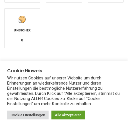
UNSICHER
0
Cookie Hinweis
Wir nutzen Cookies auf unserer Website um durch
Erinnerungen an wiederkehrende Nutzer und deren
« ZURÜCK ZUR VORHERIGEN SEITE
Einstellungen die bestmögliche Nutzererfahrung zu
Vermögen von Uschi Glas: Ein Einblick in
gewährleisten. Durch Klick auf "Alle akzeptieren", stimmst du
der Nutzung ALLER Cookies zu. Klicke auf "Cookie
das Leben der Schauspiellegende
Einstellungen" um mehr Kontrolle zu erhalten.
Cookie Einstellungen
Alle akzeptieren
WEITER ZUR NÄCHSTEN SEITE »