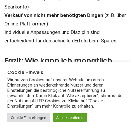
Sparkonto)
Verkauf von nicht mehr benötigten Dingen
(z. B. über
Online-Plattformen)
Individuelle Anpassungen und Disziplin sind
entscheidend für den schnellen Erfolg beim Sparen.
Fazit: Wie kann ich monatlich
Geld Sparen?
Cookie Hinweis
Wir nutzen Cookies auf unserer Website um durch
Erinnerungen an wiederkehrende Nutzer und deren
Geld sparen ist eine essenzielle Fähigkeit, die dir helfen
Einstellungen die bestmögliche Nutzererfahrung zu
kann, deine finanziellen Ziele zu erreichen und eine
gewährleisten. Durch Klick auf "Alle akzeptieren", stimmst du
der Nutzung ALLER Cookies zu. Klicke auf "Cookie
sichere Zukunft aufzubauen. Hier sind die wichtigsten
Einstellungen" um mehr Kontrolle zu erhalten.
Punkte, die du dir merken solltest:
Cookie Einstellungen
Alle akzeptieren
Warum ist Geld sparen wichtig:
Für Notfälle,