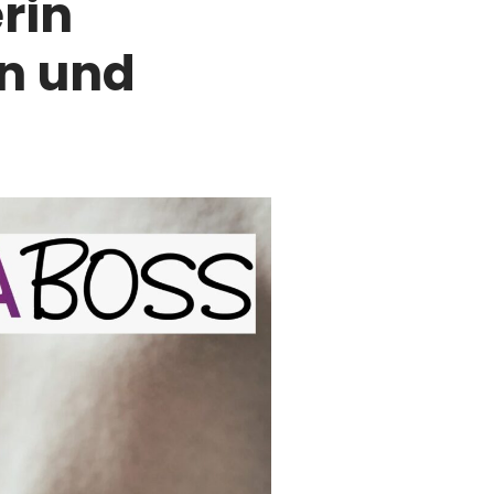
rin
on und