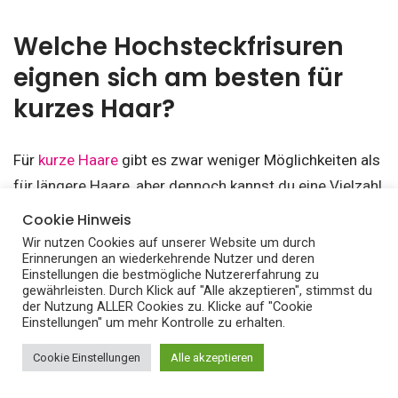
Welche Hochsteckfrisuren
eignen sich am besten für
kurzes Haar?
Für
kurze Haare
gibt es zwar weniger Möglichkeiten als
für längere Haare, aber dennoch kannst du eine Vielzahl
von wunderschönen Hochsteckfrisuren kreieren. Hier
Cookie Hinweis
sind einige, die sich besonders gut für kurzes Haar
Wir nutzen Cookies auf unserer Website um durch
Erinnerungen an wiederkehrende Nutzer und deren
eignen:
Einstellungen die bestmögliche Nutzererfahrung zu
gewährleisten. Durch Klick auf "Alle akzeptieren", stimmst du
der Nutzung ALLER Cookies zu. Klicke auf "Cookie
Der seitliche Twist
: Teile dein kurzes Haar seitlich
Einstellungen" um mehr Kontrolle zu erhalten.
und beginne dann, kleine Strähnen zu twisten und
Cookie Einstellungen
Alle akzeptieren
entlang der Kopfseite zu stecken. Dies schafft eine
schöne asymmetrische Hochsteckfrisur, die