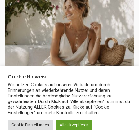
Cookie Hinweis
BEAUTY & FASHION
Wir nutzen Cookies auf unserer Website um durch
Erinnerungen an wiederkehrende Nutzer und deren
Sommerkleider stylen: Die schönsten
Einstellungen die bestmögliche Nutzererfahrung zu
gewährleisten. Durch Klick auf "Alle akzeptieren", stimmst du
Schmuck-Kombis und Accessoires für
der Nutzung ALLER Cookies zu. Klicke auf "Cookie
Einstellungen" um mehr Kontrolle zu erhalten.
warme Tage
Cookie Einstellungen
Alle akzeptieren
Layering ist im Sommer aufgrund der heißen Temperaturen
oftmals kaum eine Option: Aber das muss ...