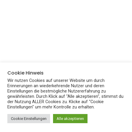
David Beckham, die Fußballlegende, wurde 2015 zum
Cookie Hinweis
„Sexiest Man Alive“ ernannt. Sein sportlicher Körper und
Wir nutzen Cookies auf unserer Website um durch
sein modischer Stil haben ihn zu einem globalen
Erinnerungen an wiederkehrende Nutzer und deren
Einstellungen die bestmögliche Nutzererfahrung zu
Sexsymbol gemacht. Darüber hinaus beeindruckt er
gewährleisten. Durch Klick auf "Alle akzeptieren", stimmst du
durch sein Engagement in zahlreichen wohltätigen
der Nutzung ALLER Cookies zu. Klicke auf "Cookie
Einstellungen" um mehr Kontrolle zu erhalten.
Projekten.
Cookie Einstellungen
Alle akzeptieren
Chris Hemsworth: Der mächtige