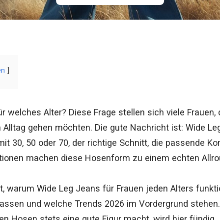
en
 welches Alter? Diese Frage stellen sich viele Frauen, 
Alltag gehen möchten. Die gute Nachricht ist: Wide L
it 30, 50 oder 70, der richtige Schnitt, die passende K
rtionen machen diese Hosenform zu einem echten Allro
gt, warum Wide Leg Jeans für Frauen jeden Alters funkti
n lassen und welche Trends 2026 im Vordergrund stehe
en Hosen stets eine gute Figur macht, wird hier fündig.