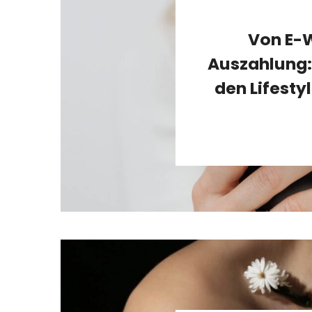
Von E-W
Auszahlung:
den Lifesty