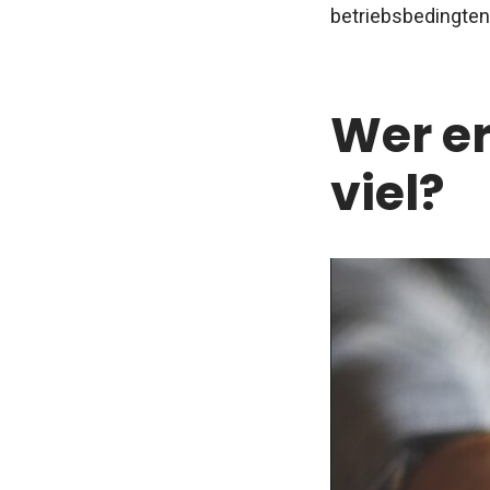
betriebsbedingten
Wer er
viel?