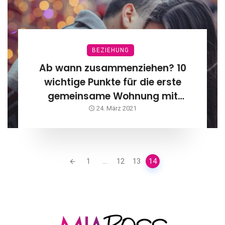
BEZIEHUNG
Ab wann zusammenziehen? 10
wichtige Punkte für die erste
gemeinsame Wohnung mit
deinem Partner
24. März 2021
Posts
1
...
12
13
14
navigation