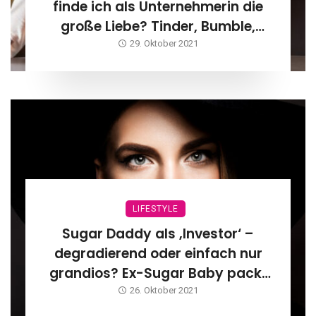
finde ich als Unternehmerin die
große Liebe? Tinder, Bumble,
Facebook Dating & Impffrei:love
29. Oktober 2021
LIFESTYLE
Sugar Daddy als ‚Investor‘ –
degradierend oder einfach nur
grandios? Ex-Sugar Baby packt
aus!
26. Oktober 2021