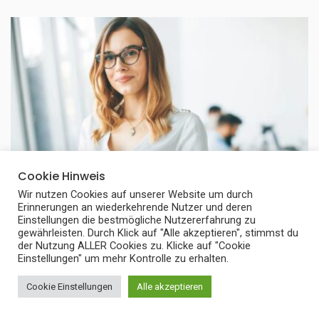
Cookie Hinweis
Wir nutzen Cookies auf unserer Website um durch
Erinnerungen an wiederkehrende Nutzer und deren
Einstellungen die bestmögliche Nutzererfahrung zu
gewährleisten. Durch Klick auf "Alle akzeptieren", stimmst du
BUSINESS
der Nutzung ALLER Cookies zu. Klicke auf "Cookie
Einstellungen" um mehr Kontrolle zu erhalten.
Wie Führungskräfteentwicklung den
Unternehmenserfolg stärkt: Methoden,
Cookie Einstellungen
Alle akzeptieren
Coaching und Programme für moderne