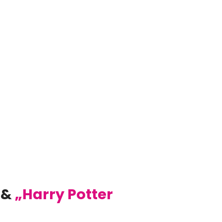
“
&
„Harry Potter