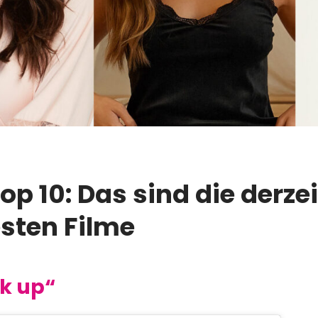
Top 10: Das sind die derzei
esten Filme
k up“