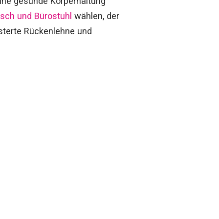
eine gesunde Körperhaltung
isch und Bürostuhl
wählen, der
olsterte Rückenlehne und