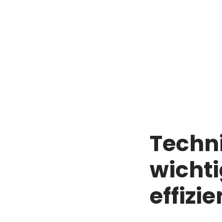
Techni
wichti
effizi