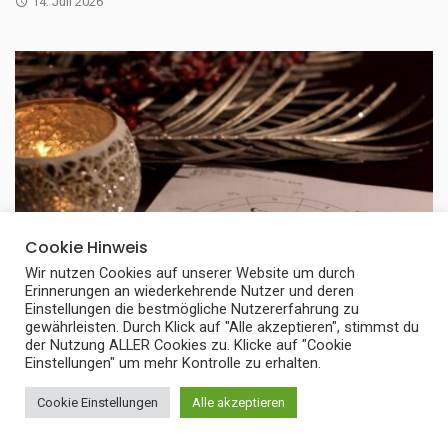
14. Juli 2026
Cookie Hinweis
Wir nutzen Cookies auf unserer Website um durch
Erinnerungen an wiederkehrende Nutzer und deren
Einstellungen die bestmögliche Nutzererfahrung zu
gewährleisten. Durch Klick auf "Alle akzeptieren", stimmst du
der Nutzung ALLER Cookies zu. Klicke auf "Cookie
BEZIEHUNG
Einstellungen" um mehr Kontrolle zu erhalten.
Welches Sternzeichen passt zu
Cookie Einstellungen
Alle akzeptieren
Wassermann? Besten Astro-Matches für