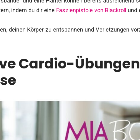
sbänder und eine Hantel können bereits ausreichend se
ern, indem du dir eine
Faszienpistole von Blackroll
und e
fen, deinen Körper zu entspannen und Verletzungen vo
ive Cardio-Übungen
use