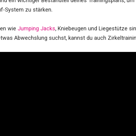
nd ein wichtiger Bestandteil deines Trainingsplans, um
uf-System zu stärken.
gen wie
Jumping Jacks
, Kniebeugen und Liegestütze sin
twas Abwechslung suchst, kannst du auch Zirkeltraini