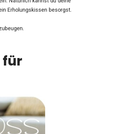
in. Natürlich kannst du deine
in Erholungskissen besorgst.
rzubeugen.
 für