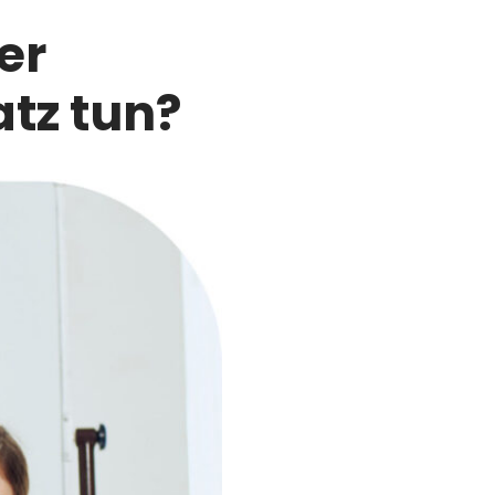
er
tz tun?