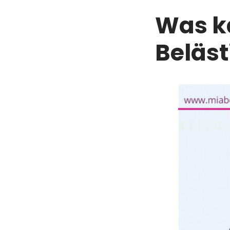
Was ka
Beläst