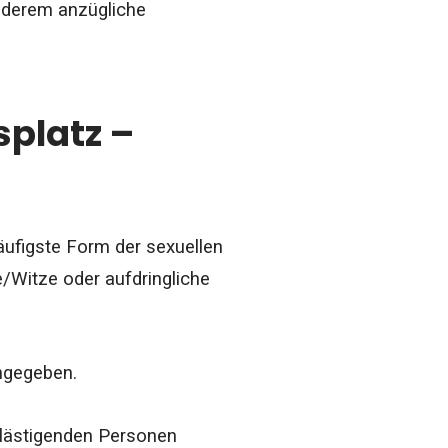
anderem anzügliche
splatz –
äufigste Form der sexuellen
/Witze oder aufdringliche
angegeben.
elästigenden Personen