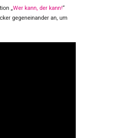
tion „
Wer kann, der kann!
“
bäcker gegeneinander an, um