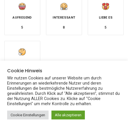
AUFREGEND
INTERESSANT
LIEBE ES
5
8
5
UNSICHER
Cookie Hinweis
2
Wir nutzen Cookies auf unserer Website um durch
Erinnerungen an wiederkehrende Nutzer und deren
Einstellungen die bestmögliche Nutzererfahrung zu
gewährleisten. Durch Klick auf "Alle akzeptieren", stimmst du
Influencer
Lifestyle
der Nutzung ALLER Cookies zu. Klicke auf "Cookie
Einstellungen" um mehr Kontrolle zu erhalten.
Cookie Einstellungen
Alle akzeptieren
« ZURÜCK ZUR VORHERIGEN SEITE
Frauenpower Songs: Starke Songs für