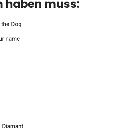
n haben muss:
 the Dog
our name
 Diamant