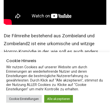
Die Filmreihe bestehend aus Zombieland und
Zombieland2 ist eine urkomische und witzige
Horror-Komödie in der, wie soll es auch anders
sein, eine Zombieapokalypse ausbricht.
Cookie Hinweis
Wir nutzen Cookies auf unserer Website um durch
Erinnerungen an wiederkehrende Nutzer und deren
Im zweiten Teil von Zombieland, ziehen
Columbus,
Einstellungen die bestmögliche Nutzererfahrung zu
gewährleisten. Durch Klick auf "Alle akzeptieren", stimmst du
Tallahassee, Wichita und Little Rock in das
der Nutzung ALLER Cookies zu. Klicke auf "Cookie
Einstellungen" um mehr Kontrolle zu erhalten.
amerikanische Kernland, wo sie sich
weiterentwickelten Zombies, Mitüberlebenden und
Cookie Einstellungen
Alle akzeptieren
den wachsenden Schmerzen der bissigen