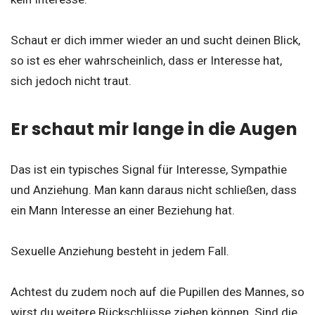
Schaut er dich immer wieder an und sucht deinen Blick,
so ist es eher wahrscheinlich, dass er Interesse hat,
sich jedoch nicht traut.
Er schaut mir lange in die Augen
Das ist ein typisches Signal für Interesse, Sympathie
und Anziehung. Man kann daraus nicht schließen, dass
ein Mann Interesse an einer Beziehung hat.
Sexuelle Anziehung besteht in jedem Fall.
Achtest du zudem noch auf die Pupillen des Mannes, so
wirst du weitere Rückschlüsse ziehen können. Sind die