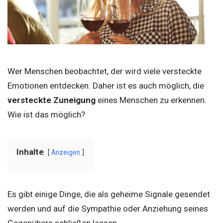
Wer Menschen beobachtet, der wird viele versteckte
Emotionen entdecken. Daher ist es auch möglich, die
versteckte Zuneigung
eines Menschen zu erkennen.
Wie ist das möglich?
Inhalte
Anzeigen
Es gibt einige Dinge, die als geheime Signale gesendet
werden und auf die Sympathie oder Anziehung seines