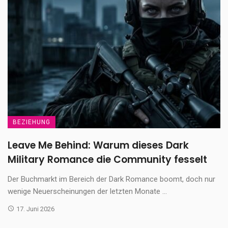
BEZIEHUNG
Leave Me Behind: Warum dieses Dark
Military Romance die Community fesselt
Der Buchmarkt im Bereich der Dark Romance boomt, doch nur
wenige Neuerscheinungen der letzten Monate ...
17. Juni 2026