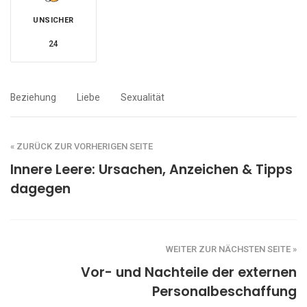
UNSICHER
24
Beziehung
Liebe
Sexualität
« ZURÜCK ZUR VORHERIGEN SEITE
Innere Leere: Ursachen, Anzeichen & Tipps
dagegen
WEITER ZUR NÄCHSTEN SEITE »
Vor- und Nachteile der externen
Personalbeschaffung