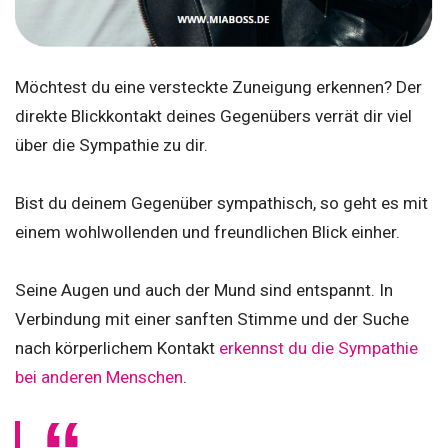
Möchtest du eine versteckte Zuneigung erkennen? Der
direkte Blickkontakt deines Gegenübers verrät dir viel
über die Sympathie zu dir.
Bist du deinem Gegenüber sympathisch, so geht es mit
einem wohlwollenden und freundlichen Blick einher.
Seine Augen und auch der Mund sind entspannt. In
Verbindung mit einer sanften Stimme und der Suche
nach körperlichem Kontakt
erkennst du die Sympathie
bei anderen Menschen
.