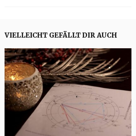
VIELLEICHT GEFÄLLT DIR AUCH