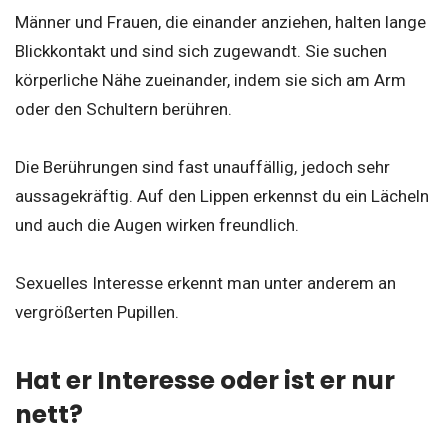
Männer und Frauen, die einander anziehen, halten lange
Blickkontakt und sind sich zugewandt. Sie suchen
körperliche Nähe zueinander, indem sie sich am Arm
oder den Schultern berühren.
Die Berührungen sind fast unauffällig, jedoch sehr
aussagekräftig. Auf den Lippen erkennst du ein Lächeln
und auch die Augen wirken freundlich.
Sexuelles Interesse erkennt man unter anderem an
vergrößerten Pupillen.
Hat er Interesse oder ist er nur
nett?