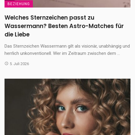
BEZIEHUNG
Welches Sternzeichen passt zu
Wassermann? Besten Astro-Matches für
die Liebe
Das Sternzeichen Wassermann gilt als visionär, unabhängig und
herrlich unkonventionell. Wer im Zeitraum zwischen dem ...
5. Juli 2026