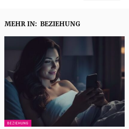
MEHR IN:
BEZIEHUNG
BEZIEHUNG