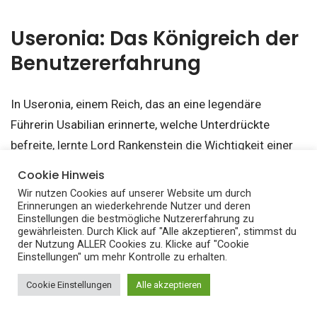
Useronia: Das Königreich der
Benutzererfahrung
In Useronia, einem Reich, das an eine legendäre
Führerin Usabilian erinnerte, welche Unterdrückte
befreite, lernte Lord Rankenstein die Wichtigkeit einer
optimalen Benutzererfahrung kennen.
Cookie Hinweis
Wir nutzen Cookies auf unserer Website um durch
Ähnlich wie die legendäre Führerin, die gefangenen
Erinnerungen an wiederkehrende Nutzer und deren
Einstellungen die bestmögliche Nutzererfahrung zu
Gehaltenen befreite, befreite Useronia die Nutzer von
gewährleisten. Durch Klick auf "Alle akzeptieren", stimmst du
der Nutzung ALLER Cookies zu. Klicke auf "Cookie
Frustrationen und Hindernissen. Rankenstein erkannte,
Einstellungen" um mehr Kontrolle zu erhalten.
dass eine intuitiv gestaltete Benutzeroberfläche und
Cookie Einstellungen
Alle akzeptieren
klare Navigation das Nutzererlebnis verbessern können.