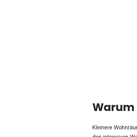
Warum e
Kleinere Wohnräum
den intensiven We