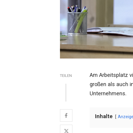
Am Arbeitsplatz 
TEILEN
großen als auch i
Unternehmens.
Inhalte
Anzeig