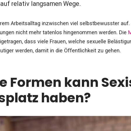
 auf relativ langsamen Wege.
ihrem Arbeitsalltag inzwischen viel selbstbewusster auf.
rungen nicht mehr tatenlos hingenommen werden. Die
igetragen, dass viele Frauen, welche sexuelle Belästig
mutiger werden, damit in die Öffentlichkeit zu gehen.
e Formen kann Sex
splatz haben?