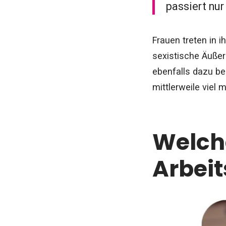
passiert nur
Frauen treten in 
sexistische Äuße
ebenfalls dazu be
mittlerweile viel 
Welch
Arbeit