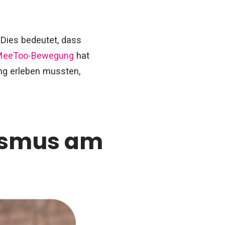
 Dies bedeutet, dass
MeeToo-Bewegung
hat
ung erleben mussten,
ismus am