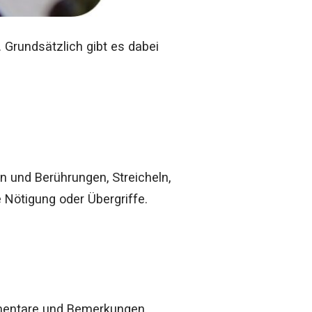
 Grundsätzlich gibt es dabei
n und Berührungen, Streicheln,
Nötigung oder Übergriffe.
mentare und Bemerkungen,