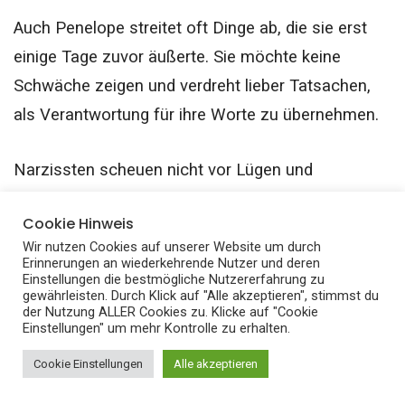
Auch Penelope streitet oft Dinge ab, die sie erst
einige Tage zuvor äußerte. Sie möchte keine
Schwäche zeigen und verdreht lieber Tatsachen,
als Verantwortung für ihre Worte zu übernehmen.
Narzissten scheuen nicht vor Lügen und
Erpressung zurück, solange es dem Zweck dient,
Cookie Hinweis
Kontrolle über Situationen und andere zu halten.
Wir nutzen Cookies auf unserer Website um durch
Erinnerungen an wiederkehrende Nutzer und deren
Einstellungen die bestmögliche Nutzererfahrung zu
Typischer Narzissten Spruch:
gewährleisten. Durch Klick auf "Alle akzeptieren", stimmst du
der Nutzung ALLER Cookies zu. Klicke auf "Cookie
„Du lügst doch“
Einstellungen" um mehr Kontrolle zu erhalten.
Cookie Einstellungen
Alle akzeptieren