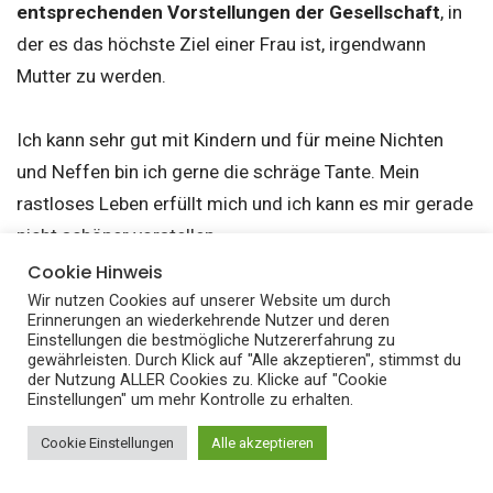
entsprechenden Vorstellungen der Gesellschaft
, in
der es das höchste Ziel einer Frau ist, irgendwann
Mutter zu werden.
Ich kann sehr gut mit Kindern und für meine Nichten
und Neffen bin ich gerne die schräge Tante. Mein
rastloses Leben erfüllt mich und ich kann es mir gerade
nicht schöner vorstellen.
Cookie Hinweis
Ich bin glücklich und wünsche mir von Herzen
Wir nutzen Cookies auf unserer Website um durch
Erinnerungen an wiederkehrende Nutzer und deren
dasselbe für dich, wie auch immer dein eigener Weg
Einstellungen die bestmögliche Nutzererfahrung zu
gewährleisten. Durch Klick auf "Alle akzeptieren", stimmst du
dahin aussehen mag!
der Nutzung ALLER Cookies zu. Klicke auf "Cookie
Einstellungen" um mehr Kontrolle zu erhalten.
A
utoreninfo:
Joanna K.
Cookie Einstellungen
Alle akzeptieren